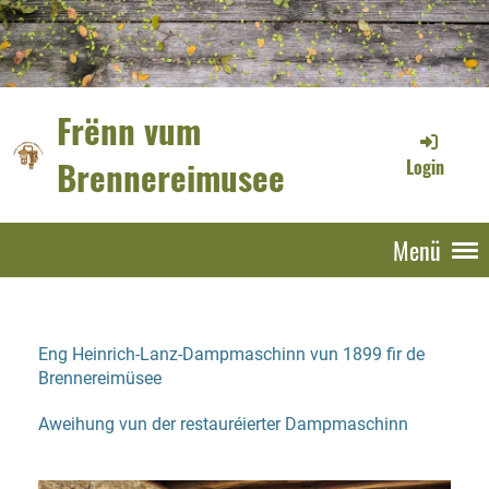
Frënn vum
Brennereimusee
Login
Menü
Eng Heinrich-Lanz-Dampmaschinn vun 1899 fir de
Brennereimüsee
Aweihung vun der restauréierter Dampmaschinn