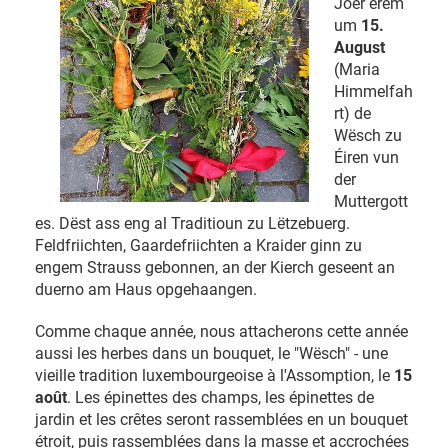
Joer erëm
um
15.
August
(Maria
Himmelfah
rt) de
Wësch zu
Éiren vun
der
Muttergott
es. Dëst ass eng al Traditioun zu Lëtzebuerg.
Feldfriichten, Gaardefriichten a Kraider ginn zu
engem Strauss gebonnen, an der Kierch geseent an
duerno am Haus opgehaangen.
Comme chaque année, nous attacherons cette année
aussi les herbes dans un bouquet, le "Wësch" - une
vieille tradition luxembourgeoise à l'Assomption, le
15
août
. Les épinettes des champs, les épinettes de
jardin et les crêtes seront rassemblées en un bouquet
étroit, puis rassemblées dans la masse et accrochées