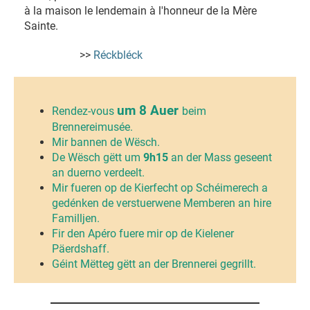
à la maison le lendemain à l'honneur de la Mère
Sainte.
>>
Réckbléc
k
um 8 Auer
Rendez-vous
beim
Brennereimusée.
Mir bannen de Wësch.
De Wësch gëtt um
9h15
an der Mass geseent
an duerno verdeelt.
Mir fueren op de Kierfecht op Schéimerech a
gedénken de verstuerwene Memberen an hire
Familljen.
Fir den Apéro fuere mir op de Kielener
Päerdshaff.
Géint Mëtteg gëtt an der Brennerei gegrillt.