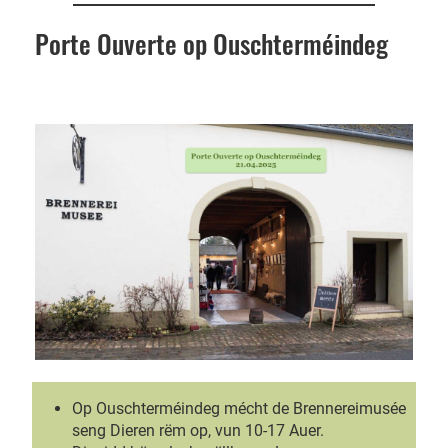
Porte Ouverte op Ouschterméindeg
Op Ouschterméindeg mécht de Brennereimusée
seng Dieren rëm op, vun 10-17 Auer.