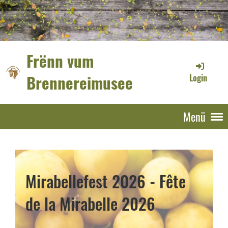
Frënn vum
Brennereimusee
Login
Menü
Mirabellefest 2026 - Fête
de la Mirabelle 2026