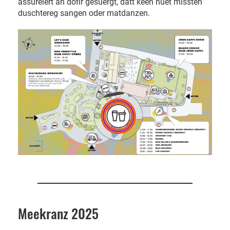
assuréiert an dofir gesuergt, datt keen huet missten
duschtereg sangen oder matdanzen.
Meekranz 2025