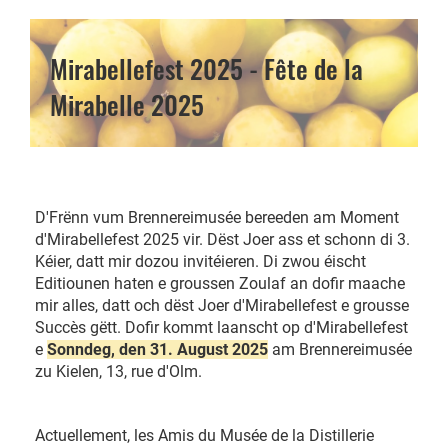
Mirabellefest 2025 - Fête de la
Mirabelle 2025
D'Frënn vum Brennereimusée bereeden am Moment
d'Mirabellefest 2025 vir. Dëst Joer ass et schonn di 3.
Kéier, datt mir dozou invitéieren. Di zwou éischt
Editiounen haten e groussen Zoulaf an dofir maache
mir alles, datt och dëst Joer d'Mirabellefest e grousse
Succès gëtt. Dofir kommt laanscht op d'Mirabellefest
e
Sonndeg, den 31. August 2025
am Brennereimusée
zu Kielen, 13, rue d'Olm.
Actuellement, les Amis du Musée de la Distillerie