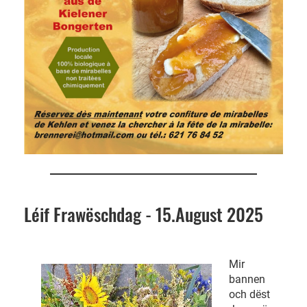
Léif Frawëschdag - 15.August 2025
Mir
bannen
och dëst