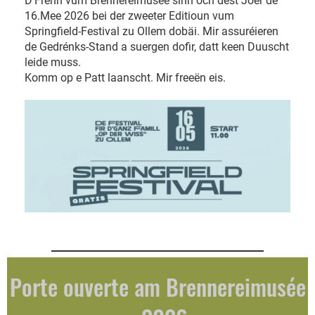
D'Frënn vum Brennereimusée sinn och dëst Joer de
16.Mee 2026 bei der zweeter Editioun vum
Springfield-Festival zu Ollem dobäi. Mir assuréieren
de Gedrénks-Stand a suergen dofir, datt keen Duuscht
leide muss.
Komm op e Patt laanscht. Mir freeën eis.
Porte ouverte am Brennereimusée