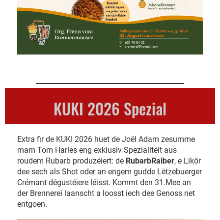
KUKI 2026 Spezial
Extra fir de KUKI 2026 huet de Joël Adam zesumme
mam Tom Harles eng exklusiv Spezialitéit aus
roudem Rubarb produzéiert: de
RubarbRaiber
, e Likör
dee sech als Shot oder an engem gudde Lëtzebuerger
Crémant dégustéiere léisst. Kommt den 31.Mee an
der Brennerei laanscht a loosst iech dee Genoss net
entgoen.