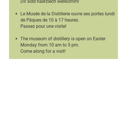
Dir sidd häerzlech wëllkomm!
Le Musée de la Distillerie ouvre ses portes lundi
de Pâques de 10 à 17 heures.
Passez pour une visite!
The museum of distillery is open on Easter
Monday from 10 am to 5 pm.
Come along for a visit!