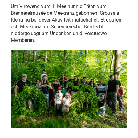
Um Virowend vum 1. Mee hunn d'Frënn vum
Brennereimusée de Meekranz gebonnen. Grouss a
Kleng hu bei dëser Aktivitéit matgehollef. Et goufen
och Meekränz um Schéimerecher Kierfecht
niddergeluegt am Undenken un di verstuewe
Memberen.