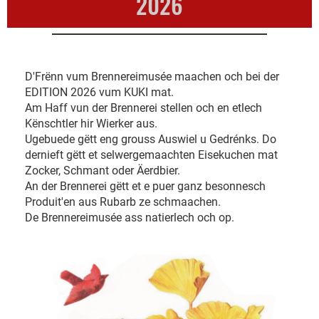
2026
D'Frënn vum Brennereimusée maachen och bei der
EDITION 2026 vum KUKI mat.
Am Haff vun der Brennerei stellen och en etlech
Kënschtler hir Wierker aus.
Ugebuede gëtt eng grouss Auswiel u Gedrénks. Do
dernieft gëtt et selwergemaachten Eisekuchen mat
Zocker, Schmant oder Äerdbier.
An der Brennerei gëtt et e puer ganz besonnesch
Produit'en aus Rubarb ze schmaachen.
De Brennereimusée ass natierlech och op.