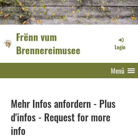
Frënn vum
Brennereimusee
Login
Menü
Mehr Infos anfordern - Plus
d'infos - Request for more
info