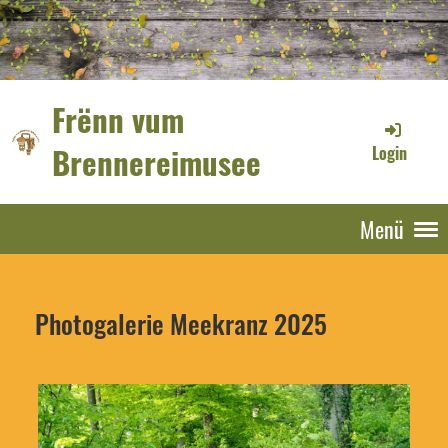
Frënn vum
Brennereimusee
Login
Menü
Photogalerie Meekranz 2025